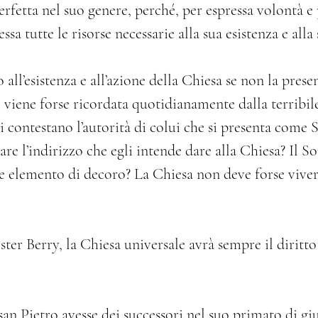
rfetta nel suo genere, perché, per espressa volontà e
tessa tutte le risorse necessarie alla sua esistenza e alla
 all’esistenza e all’azione della Chiesa se non la pres
i viene forse ricordata quotidianamente dalla terribile
i contestano l’autorità di colui che si presenta come 
rare l’indirizzo che egli intende dare alla Chiesa? Il 
e elemento di decoro? La Chiesa non deve forse viver
ter Berry, la Chiesa universale avrà sempre il diritto 
 san Pietro avesse dei successori nel suo primato di gi