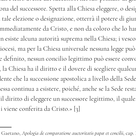
ona del successore. Spetta alla Chiesa eleggere, o des
 tale elezione o designazione, otterrà il potere di giu
è immediatamente da Cristo, e non da coloro che lo h
n esiste alcuna autorità suprema nella Chiesa; i vesco
diocesi, ma per la Chiesa universale nessuna legge pu
 definito, nessun concilio legittimo può essere convoc
la Chiesa ha il diritto e il dovere di scegliere qualcu
ente che la successione apostolica a livello della Se
ssa continua a esistere, poiché, anche se la Sede rest
 diritto di eleggere un successore legittimo, il quale,
i viene conferita da Cristo.» [3]
e Gaetano,
Apologia de comparatione auctoritatis papæ et concilii
, cap.