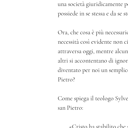
una società giuridicamente pe
possiede in se stessa e da se s
Ora, che cosa è più necessario
necessità così evidente non c
attraversa oggi, mentre alcun
altri si accontentano di igno
diventato per noi un semplic
Pietro?
Come spiega il teologo Sylves
san Pietro:
«Cristo ha stabilito che