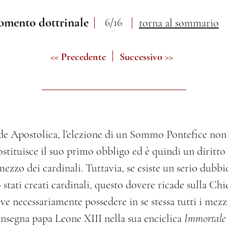
omento dottrinale
6/16
torna al sommario
<< Precedente
Successivo >>
de Apostolica, l’elezione di un Sommo Pontefice non 
stituisce il suo primo obbligo ed è quindi un diritto 
zzo dei cardinali. Tuttavia, se esiste un serio dubbio 
 stati creati cardinali, questo dovere ricade sulla Chie
eve necessariamente possedere in se stessa tutti i mezz
insegna papa Leone XIII nella sua enciclica
Immortale 