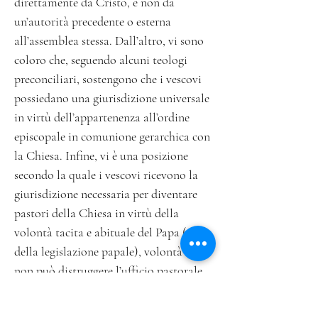
direttamente da Cristo, e non da
un’autorità precedente o esterna
all’assemblea stessa. Dall’altro, vi sono
coloro che, seguendo alcuni teologi
preconciliari, sostengono che i vescovi
possiedano una giurisdizione universale
in virtù dell’appartenenza all’ordine
episcopale in comunione gerarchica con
la Chiesa. Infine, vi è una posizione
secondo la quale i vescovi ricevono la
giurisdizione necessaria per diventare
pastori della Chiesa in virtù della
volontà tacita e abituale del Papa (o
della legislazione papale), volontà che
non può distruggere l’ufficio pastorale
della Chiesa e che pertanto si presume
garantisca tacitamente la missione e