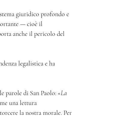
istema giuridico profondo e 
rtante — cioè il 
rta anche il pericolo del 
denza legalistica e ha 
a le parole di San Paolo: «
La 
ome una lettura 
orcere la nostra morale. Per 