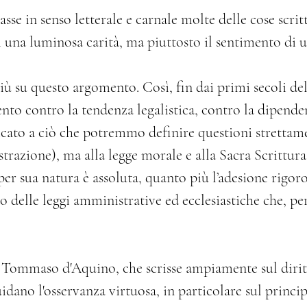
sse in senso letterale e carnale molte delle cose scrit
 una luminosa carità, ma piuttosto il sentimento di un
ù su questo argomento. Così, fin dai primi secoli dell
 contro la tendenza legalistica, contro la dipenden
cato a ciò che potremmo definire questioni strettame
trazione), ma alla legge morale e alla Sacra Scrittura.
er sua natura è assoluta, quanto più l’adesione rigoros
so delle leggi amministrative ed ecclesiastiche che, pe
 Tommaso d'Aquino, che scrisse ampiamente sul diritto
idano l'osservanza virtuosa, in particolare sul principi