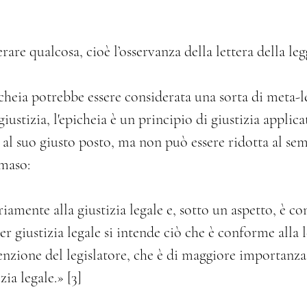
re qualcosa, cioè l’osservanza della lettera della legg
icheia potrebbe essere considerata una sorta di meta-l
giustizia, l'epicheia è un principio di giustizia applicat
al suo giusto posto, ma non può essere ridotta al sem
maso:
amente alla giustizia legale e, sotto un aspetto, è co
per giustizia legale si intende ciò che è conforme alla l
tenzione del legislatore, che è di maggiore importanza,
zia legale.» [3]