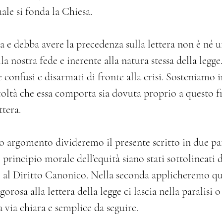
ale si fonda la Chiesa.
sa e debba avere la precedenza sulla lettera non è né 
a nostra fede e inerente alla natura stessa della legge
 confusi e disarmati di fronte alla crisi. Sosteniamo i
fficoltà che essa comporta sia dovuta proprio a questo 
ttera.
ale
o argomento divideremo il presente scritto in due pa
l principio morale dell’equità siano stati sottolineati 
o al Diritto Canonico. Nella seconda applicheremo ques
igorosa alla lettera della legge ci lascia nella paralisi 
na via chiara e semplice da seguire.