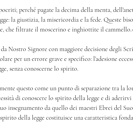
ipocriti; perché pagate la decima della menta, dell’ane
gge: la giustizia, la misericordia e la fede. Queste bi
e, che filtrate il moscerino e inghiottite il cammello
a Nostro Signore con maggiore decisione degli Scribi
lare per un errore grave e specifico: l’adesione ecces
gge, senza conoscerne lo spirito.
ente questo come un punto di separazione tra la loro
essità di conoscere lo spirito della legge e di aderirvi a
 Suo insegnamento da quello dei maestri Ebrei del S
spirito della legge costituisce una caratteristica fond