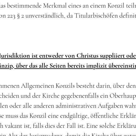
das bestimmende Merkmal eines an einem Konzil teil
on 223 § 2 unverständlich, da Titularbischöfen defini
risdiktion ist entweder von Christus suppliiert oder
rinzip, über das alle Seiten bereits implizit übereins
menen Allgemeinen Konzils besteht darin, über den 
cheiden und der Kirche gegebenenfalls ein Oberhaupt 
hlen oder alle anderen administrativen Aufgaben wah
se muss das Konzil eine endgültige, öffentliche Erklä
h vakant ist, falls dies der Fall ist. Eine solche Erkl
ein Akt der Jurisprudenz, damit die Kirche über aut