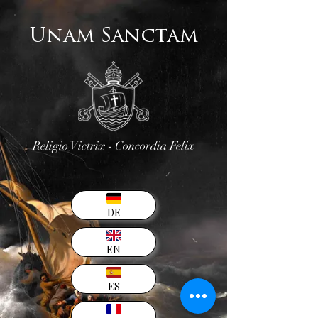
Unam Sanctam
Religio Victrix - Concordia Felix
DE
EN
ES